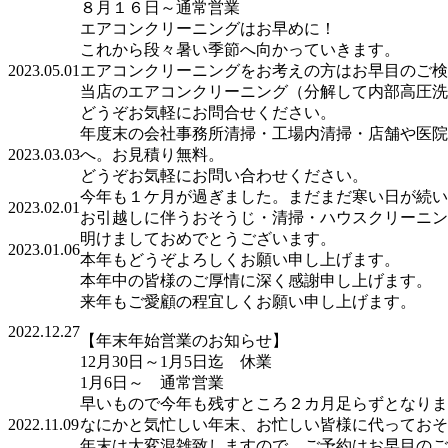
８月１６日～通常営業
エアコンクリーニングはお早めに！
これから段々暑い季節へ向かっていきます。
2023.05.01
エアコンクリーニングをお考えの方はお早目のご検
当店のエアコンクリーニング（分解して内部高圧洗浄
どうぞお気軽にお問合せください。
年度末の会社事務所清掃・工場内清掃・店舗や医院
2023.03.03
へ。お見積り無料。
どうぞお気軽にお問い合わせください。
今年も１ケ月が過ぎました。まだまだ寒い日が続い
2023.02.01
お引越しに伴うおそうじ・清掃・ハウスクリーニン
明けましておめでとうございます。
2023.01.06
本年もどうぞよろしくお願い申し上げます。
本年中の皆様のご厚情に深く感謝申し上げます。
来年もご愛顧の程宜しくお願い申し上げます。
2022.12.27
【年末年始営業のお知らせ】
12月30日～1月5日迄 休業
1月6日～ 通常営業
早いもので今年も残すところ２カ月足らずとなりま
2022.11.09
なにかと気忙しい年末、お忙しい皆様に代っておそ
年末は大変混雑致しますので、ご予約はお早目のご