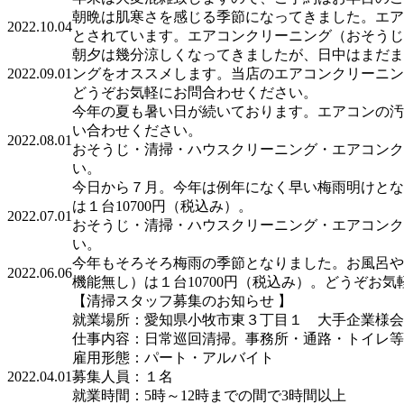
朝晩は肌寒さを感じる季節になってきました。エア
2022.10.04
とされています。エアコンクリーニング（おそうじ
朝夕は幾分涼しくなってきましたが、日中はまだま
2022.09.01
ングをオススメします。当店のエアコンクリーニング
どうぞお気軽にお問合わせください。
今年の夏も暑い日が続いております。エアコンの汚
い合わせください。
2022.08.01
おそうじ・清掃・ハウスクリーニング・エアコンク
い。
今日から７月。今年は例年になく早い梅雨明けとな
は１台10700円（税込み）。
2022.07.01
おそうじ・清掃・ハウスクリーニング・エアコンク
い。
今年もそろそろ梅雨の季節となりました。お風呂や
2022.06.06
機能無し）は１台10700円（税込み）。どうぞお
【清掃スタッフ募集のお知らせ 】
就業場所：愛知県小牧市東３丁目１ 大手企業様会
仕事内容：日常巡回清掃。事務所・通路・トイレ等
雇用形態：パート・アルバイト
2022.04.01
募集人員：１名
就業時間：5時～12時までの間で3時間以上