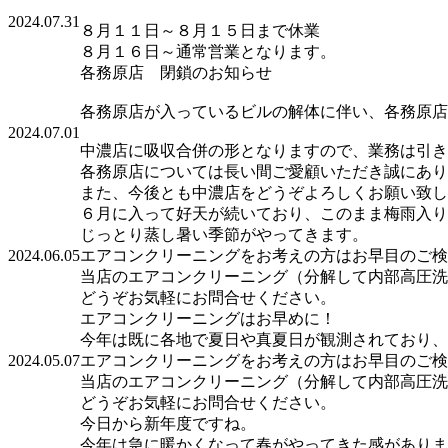
2024.07.31
８月１１日～８月１５日まで休業
８月１６日～通常営業となります。
各務原店 閉鎖のお知らせ
各務原店が入っているビルの解体に伴い、各務原店
2024.07.01
中濃店に吸収合併の形となりますので、業務は引き
各務原店については長い間ご愛顧いただき誠にあり
また、今後とも中濃店をどうぞよろしくお願い致し
６月に入って好天が続いており、このまま梅雨入り
じっとり蒸し暑い季節がやってきます。
2024.06.05
エアコンクリーニングをお考えの方はお早目のご検
当店のエアコンクリーニング（分解して内部高圧洗浄
どうぞお気軽にお問合せください。
エアコンクリーニングはお早めに！
今年は既に各地で夏日や真夏日が観測されており、
2024.05.07
エアコンクリーニングをお考えの方はお早目のご検
当店のエアコンクリーニング（分解して内部高圧洗浄
どうぞお気軽にお問合せください。
今日から新年度ですね。
今年は急に暖かくなって春がやってきた感がありま